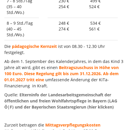
7 - 8 Std./Tag
230 €
499 €
(35 – 40
254 €
524 €
Std./Wo.)
8 – 9 Std./Tag
248 €
534 €
(40 – 45
274 €
561 €
Std./Wo.)
Die
pädagogische Kernzeit
ist von 08.30 - 12.30 Uhr
festgelegt.
Ab dem 1. September des Kalenderjahres, in dem das Kind 3
Jahre alt wird, gibt es einen
Beitragszuschuss in Höhe von
100 Euro. Diese Regelung gilt bis zum 31.12.2026. Ab dem
01.01.2027 tritt eine
umfassende Änderung der KiTa-
Finanzierung in Kraft.
Quelle:
Elterninfo der Landesarbeitsgemeinschaft der
öffentlichen und freien Wohlfahrtspflege in Bayern (LAG
Ö|F) und der Bayerischen Staatsregierun (hier klicken)
Zurzeit betragen die
Mittagsverpflegungskosten